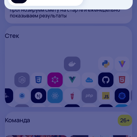
Работаем по формату Time & Material —
прогнозируем смету на старте и еженедельно
показываем результаты
Стек
Команда
26+